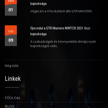
ked
bajnoksága
01
Véget ért a 9 fordulóból álló GTR MASTERS
Újra indul a GTR Masters MWTCR 2021 őszi
csü
bajnoksága
09
A szabadságok és könnyedebb témájú nyári
bajnokságok után,
Még több
Linkek
FŐOLDAL
BLOG