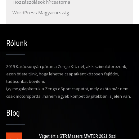
Hozzászólások hírcsatorna
WordPress Magyarország
Rólunk
2019 Karácsonyán páran a Zengo Kft.-nél, akik szimulátorozunk,
azon ötleteltünk, hogy lehetne csapatként közösen fejlődni,
tudásunkat bővíteni.
Így megalapítottuk a Zengo eSport csapatot, mely azóta már nem
csak motorsporttal, hanem egyéb kompetitív játékban is jelen van.
Blog
Véget ért a GTR Masters MWTCR 2021 őszi