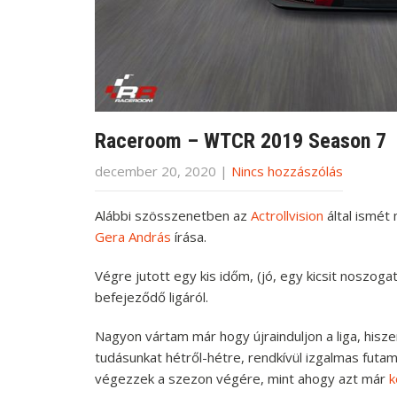
Raceroom – WTCR 2019 Season 7
december 20, 2020
|
Nincs hozzászólás
Alábbi szösszenetben az
Actrollvision
által ismét
Gera András
írása.
Végre jutott egy kis időm, (jó, egy kicsit noszog
befejeződő ligáról.
Nagyon vártam már hogy újrainduljon a liga, hisz
tudásunkat hétről-hétre, rendkívül izgalmas fut
végezzek a szezon végére, mint ahogy azt már
k