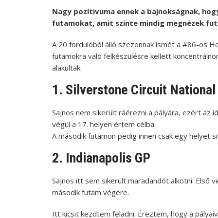
Nagy pozítivuma ennek a bajnokságnak, hogy 
futamokat, amit szinte mindig megnézek futam
A 20 fordulóból álló szezonnak ismét a #86-os Ho
futamokra való felkészülésre kellett koncentrálno
alakultak:
1. Silverstone Circuit National
Sajnos nem sikerült ráérezni a pályára, ezért az
végül a 17. helyen értem célba.
A második futamon pedig innen csak egy helyet si
2. Indianapolis GP
Sajnos itt sem sikerült maradandót alkotni. Első ve
második futam végére.
Itt kicsit kezdtem feladni. Éreztem, hogy a pálya