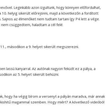
vevővel. Leginkább azon izgultunk, hogy könnyen előfordulhat,
 10. helyig sikerült előrejönni, majd a következőn a fordított
m. Sajnos az élmenőket nem tudtam tartani így P4 lett a vége.
 nem csüggedtem, haladtam a cél felé.
1., másodikon a 9. helyet sikerült megszerezni.
n lassú kanyarral. Az autónak nagyon feküdt ez a pálya, a
sodikon az 5. helyet sikerült behúzni.
k, hogy ha végig bírom a versenyt a pályán maradva, már annak
re kishitű magammal szemben. Hogy miért? A következő videóból