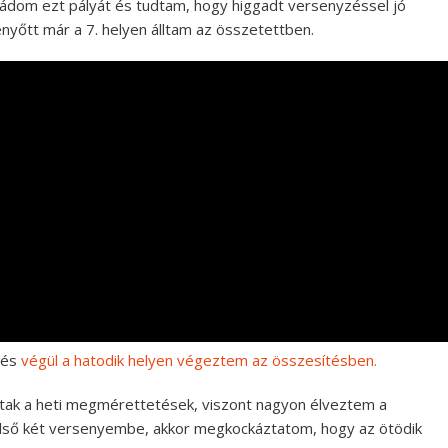
ádom ezt pályát és tudtam, hogy higgadt versenyzéssel jó
nyőtt már a 7. helyen álltam az összetettben.
t és
végül a hatodik helyen végeztem az összesítésben.
oltak a heti megmérettetések, viszont nagyon élveztem a
 első két versenyembe, akkor megkockáztatom, hogy az ötödik