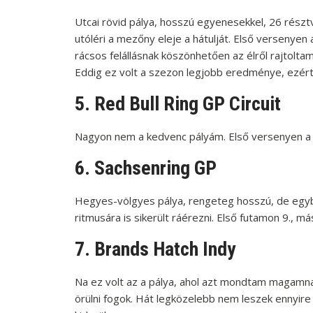
Utcai rövid pálya, hosszú egyenesekkel, 26 részt
utóléri a mezőny eleje a hátulját. Első versenyen a
rácsos felállásnak köszönhetően az élről rajtolta
Eddig ez volt a szezon legjobb eredménye, ezért
5. Red Bull Ring GP Circuit
Nagyon nem a kedvenc pályám. Első versenyen a 1
6. Sachsenring GP
Hegyes-völgyes pálya, rengeteg hosszú, de egybe
ritmusára is sikerült ráérezni. Első futamon 9., má
7. Brands Hatch Indy
Na ez volt az a pálya, ahol azt mondtam magamna
örülni fogok. Hát legközelebb nem leszek ennyi