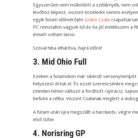
Egyszerűen nem működött a szélárnyék, nem volt 
lévőhöz képest, viszont közeledni semmi esely
egyik futam időmérőjén
Szabó Csabi
csapattársam
PC reinstallon vagyok túl és ha jól emlékszem a 
emiatt voltam lassú.
Szóval hiba elhárítva, hajrá előre!
3. Mid Ohio Full
Ezeken a futamokon már sikerült versenytempót a
helyezest értük el. És ezzel szerencsénkre megcs
(minden héten változó a fordított rajtrács). Sajnos
befutni a célba. Viszont Csabinak meglett a dobog
A futam után újra megszállt a harcikedv, végre m
első tízbe.
4. Norisring GP