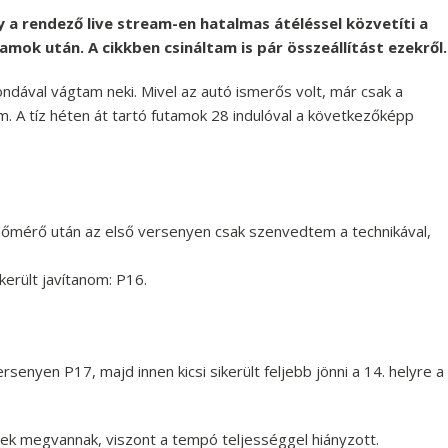
a rendező live stream-en hatalmas átéléssel közvetíti a
ok után. A cikkben csináltam is pár összeállítást ezekről.
ndával vágtam neki. Mivel az autó ismerős volt, már csak a
m. A tíz héten át tartó futamok 28 indulóval a következőképp
 időmérő után az első versenyen csak szenvedtem a technikával,
került javítanom: P16.
rsenyen P17, majd innen kicsi sikerült feljebb jönni a 14. helyre a
ívek megvannak, viszont a tempó teljességgel hiányzott.