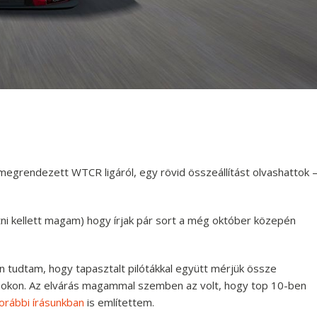
 megrendezett WTCR ligáról, egy rövid összeállítást olvashattok 
atni kellett magam) hogy írjak pár sort a még október közepén
en tudtam, hogy tapasztalt pilótákkal együtt mérjük össze
amokon. Az elvárás magammal szemben az volt, hogy top 10-ben
orábbi írásunkban
is említettem.