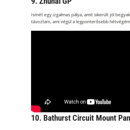
9. Zhuhai GP
Ismét egy izgalmas pálya, amit sikerült jól begya
távoztam, ami végül a legponterősebb hétvégém le
10. Bathurst Circuit Mount Pa