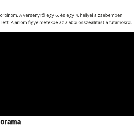
korolnom. A versenyről egy 6. és egy 4. hellyel a zsebemben
tt. Ajánlom figyelmetekbe az alábbi összeállítást a futamokról.
norama