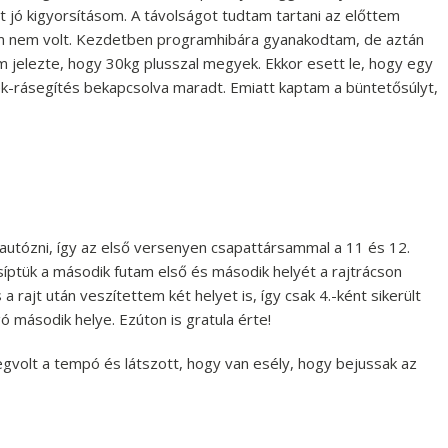
jó kigyorsításom. A távolságot tudtam tartani az előttem
em nem volt. Kezdetben programhibára gyanakodtam, de aztán
 jelezte, hogy 30kg plusszal megyek. Ekkor esett le, hogy egy
fék-rásegítés bekapcsolva maradt. Emiatt kaptam a büntetősúlyt,
utózni, így az első versenyen csapattársammal a 11 és 12.
íptük a második futam első és második helyét a rajtrácson
 a rajt után veszítettem két helyet is, így csak 4.-ként sikerült
ó második helye. Ezúton is gratula érte!
egvolt a tempó és látszott, hogy van esély, hogy bejussak az