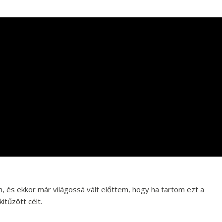
m, és ekkor már világossá vált előttem, hogy ha tartom ezt a
itűzött célt.