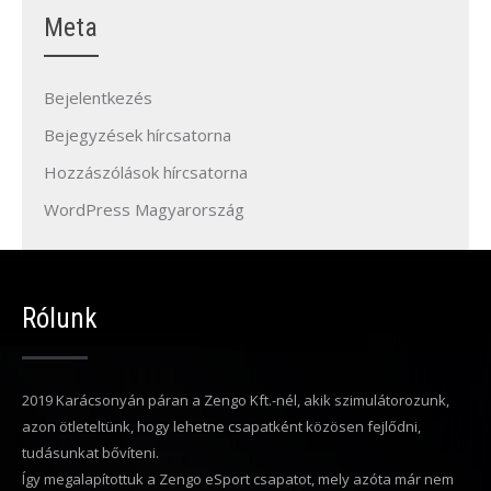
Meta
Bejelentkezés
Bejegyzések hírcsatorna
Hozzászólások hírcsatorna
WordPress Magyarország
Rólunk
2019 Karácsonyán páran a Zengo Kft.-nél, akik szimulátorozunk,
azon ötleteltünk, hogy lehetne csapatként közösen fejlődni,
tudásunkat bővíteni.
Így megalapítottuk a Zengo eSport csapatot, mely azóta már nem