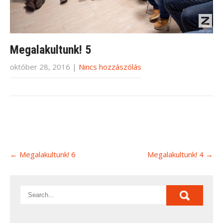
Megalakultunk! 5
október 28, 2016
|
Nincs hozzászólás
Post
←
Megalakultunk! 6
Megalakultunk! 4
→
navigation