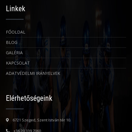
Linkek
FŐOLDAL
BLOG
GALÉRIA
KAPCSOLAT
ADATVÉDELMI IRÁNYELVEK
Elérhetőségeink
6721 Szeged, Szent István tér 10.
+36 20 339 7060